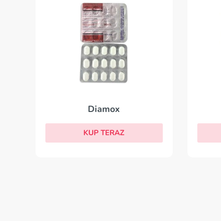
Diamox
KUP TERAZ