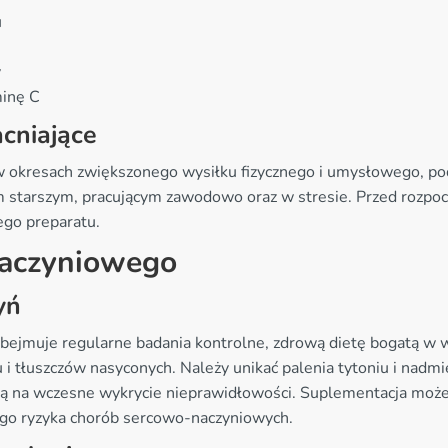
u
y
minę C
cniające
 okresach zwiększonego wysiłku fizycznego i umysłowego, po
starszym, pracującym zawodowo oraz w stresie. Przed rozpoc
ego preparatu.
naczyniowego
yń
bejmuje regularne badania kontrolne, zdrową dietę bogatą w
ru i tłuszczów nasyconych. Należy unikać palenia tytoniu i nad
lają na wczesne wykrycie nieprawidłowości. Suplementacja mo
ego ryzyka chorób sercowo-naczyniowych.