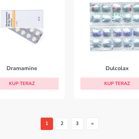
Dramamine
Dulcolax
KUP TERAZ
KUP TERAZ
1
2
3
»