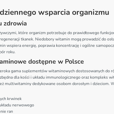
odziennego wsparcia organizmu
u zdrowia
dżywczymi, które organizm potrzebuje do prawidłowego funkc
egeneracji tkanek. Niedobory witamin mogą prowadzić do osłab
min wspiera energię, poprawia koncentrację i ogólne samopocz
pór roku.
itaminowe dostępne w Polsce
zeroka gama suplementów witaminowych dostosowanych do różn
zbędna dla kości i układu immunologicznego oraz kompleks wi
ież multiwitaminy dedykowane osobom dorosłym i dzieciom.
nych krwinek
 układu nerwowego
nie ran