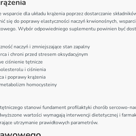
rążenia
wsparcie dla układu krążenia poprzez dostarczanie składnikó
 się do poprawy elastyczności naczyń krwionośnych, wsparcia
cowego. Wybór odpowiedniego suplementu powinien być dosto
ność naczyń i zmniejszające stan zapalny
ca i chroni przed stresem oksydacyjnym
e ciśnienie tętnicze
olesterolu i ciśnienia
ca i poprawy krążenia
ą metabolizm homocysteiny
a tętniczego stanowi fundament profilaktyki chorób sercowo-n
 Podwyższone wartości wymagają interwencji dietetycznej i fa
erające utrzymanie prawidłowych parametrów.
stawowego