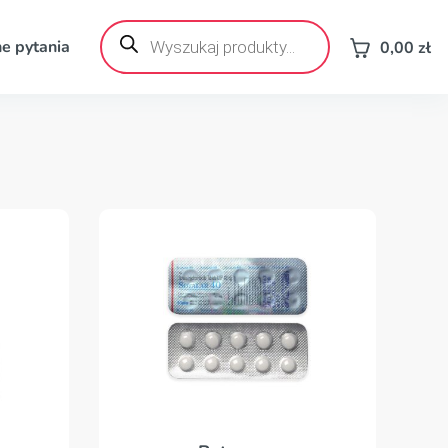
Wyszukiwarka
produktów
e pytania
0,00
zł