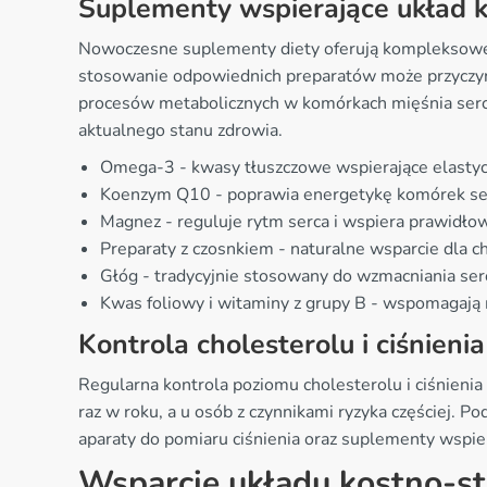
Suplementy wspierające układ k
Nowoczesne suplementy diety oferują kompleksowe 
stosowanie odpowiednich preparatów może przyczynić
procesów metabolicznych w komórkach mięśnia ser
aktualnego stanu zdrowia.
Omega-3 - kwasy tłuszczowe wspierające elastycz
Koenzym Q10 - poprawia energetykę komórek ser
Magnez - reguluje rytm serca i wspiera prawidłow
Preparaty z czosnkiem - naturalne wsparcie dla ch
Głóg - tradycyjnie stosowany do wzmacniania ser
Kwas foliowy i witaminy z grupy B - wspomagaj
Kontrola cholesterolu i ciśnienia
Regularna kontrola poziomu cholesterolu i ciśnieni
raz w roku, a u osób z czynnikami ryzyka częściej.
aparaty do pomiaru ciśnienia oraz suplementy wspi
Wsparcie układu kostno-