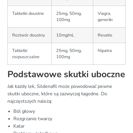
Tabletki doustne
25mg, 50mg,
Viagra,
100mg
generiki
Roztwór doustny
10mg/mL
Revatio
Tabletki
25mg, 50mg,
Nipatra
rozpuszczalne
100mg
Podstawowe skutki uboczne
Jak każdy lek, Sildenafil może powodować pewne
skutki uboczne, które są zazwyczaj łagodne. Do
najczęstszych należą:
Ból głowy
Rozgrzanie twarzy
Katar