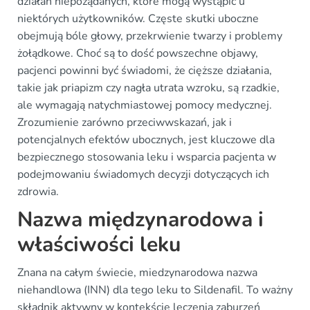
działań niepożądanych, które mogą wystąpić u
niektórych użytkowników. Częste skutki uboczne
obejmują bóle głowy, przekrwienie twarzy i problemy
żołądkowe. Choć są to dość powszechne objawy,
pacjenci powinni być świadomi, że cięższe działania,
takie jak priapizm czy nagła utrata wzroku, są rzadkie,
ale wymagają natychmiastowej pomocy medycznej.
Zrozumienie zarówno przeciwwskazań, jak i
potencjalnych efektów ubocznych, jest kluczowe dla
bezpiecznego stosowania leku i wsparcia pacjenta w
podejmowaniu świadomych decyzji dotyczących ich
zdrowia.
Nazwa międzynarodowa i
właściwości leku
Znana na całym świecie, miedzynarodowa nazwa
niehandlowa (INN) dla tego leku to Sildenafil. To ważny
składnik aktywny w kontekście leczenia zaburzeń