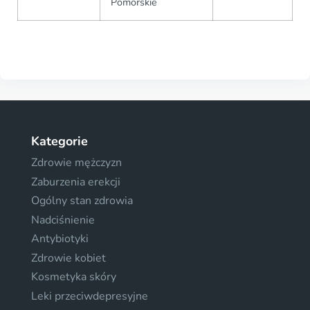
Pomorskie
Kategorie
Zdrowie mężczyzn
Zaburzenia erekcji
Ogólny stan zdrowia
Nadciśnienie
Antybiotyki
Zdrowie kobiet
Kosmetyka skóry
Leki przeciwdepresyjne