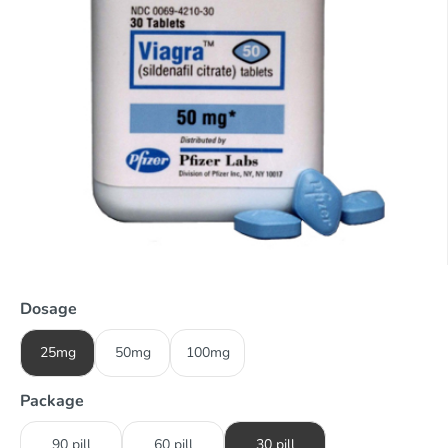
Dosage
25mg
50mg
100mg
Package
90 pill
60 pill
30 pill