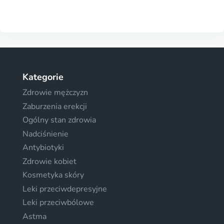
Kategorie
Zdrowie mężczyzn
Zaburzenia erekcji
Ogólny stan zdrowia
Nadciśnienie
Antybiotyki
Zdrowie kobiet
Kosmetyka skóry
Leki przeciwdepresyjne
Leki przeciwbólowe
Astma