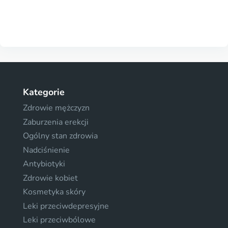
Kategorie
Zdrowie mężczyzn
Zaburzenia erekcji
Ogólny stan zdrowia
Nadciśnienie
Antybiotyki
Zdrowie kobiet
Kosmetyka skóry
Leki przeciwdepresyjne
Leki przeciwbólowe