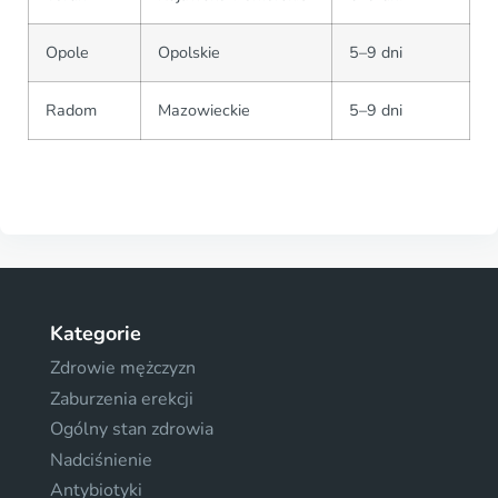
Opole
Opolskie
5–9 dni
Radom
Mazowieckie
5–9 dni
Kategorie
Zdrowie mężczyzn
Zaburzenia erekcji
Ogólny stan zdrowia
Nadciśnienie
Antybiotyki