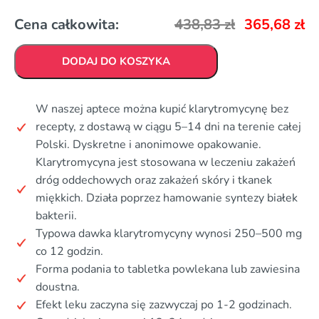
Cena całkowita:
438,83
zł
365,68
zł
DODAJ DO KOSZYKA
W naszej aptece można kupić klarytromycynę bez
recepty, z dostawą w ciągu 5–14 dni na terenie całej
Polski. Dyskretne i anonimowe opakowanie.
Klarytromycyna jest stosowana w leczeniu zakażeń
dróg oddechowych oraz zakażeń skóry i tkanek
miękkich. Działa poprzez hamowanie syntezy białek
bakterii.
Typowa dawka klarytromycyny wynosi 250–500 mg
co 12 godzin.
Forma podania to tabletka powlekana lub zawiesina
doustna.
Efekt leku zaczyna się zazwyczaj po 1-2 godzinach.