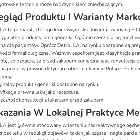
otrwałe leczenie może być czynnikiem zniechęcającym.
egląd Produktu I Warianty Mar
 LA to preparat, którego kluczowym składnikiem czynnym jest 
oryginalne produkty, ale i generiki. Ogólnie rzecz biorąc, mo
tna dla pacjentów. Oprócz Detrol LA, na rynku dostępne są pre
wości farmakologiczne. Ważnym aspektem jest klasyfikacja p
ptę, co oznacza, że przed zakupem konieczna jest konsultacja z
na przepisy prawne dotyczące obrotu lekami w Polsce. Podsum
jmują:
inalny produkt i generiki dostępne na rynku.
yfikacja prawna leku jako receptura.
eczność konsultacji z lekarzem przed zakupem.
azania W Lokalnej Praktyce Me
 LA jest głównie stosowany w leczeniu nadreaktywnego pęche
ność leku w redukcji objawów, takich jak częste i nagłe parcie