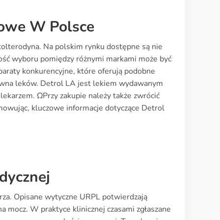
kowe W Polsce
tolterodyna. Na polskim rynku dostępne są nie
żliwość wyboru pomiędzy różnymi markami może być
paraty konkurencyjne, które oferują podobne
rawna leków. Detrol LA jest lekiem wydawanym
 lekarzem. ΩPrzy zakupie należy także zwrócić
owując, kluczowe informacje dotyczące Detrol
dycznej
rza. Opisane wytyczne URPL potwierdzają
 na mocz. W praktyce klinicznej czasami zgłaszane