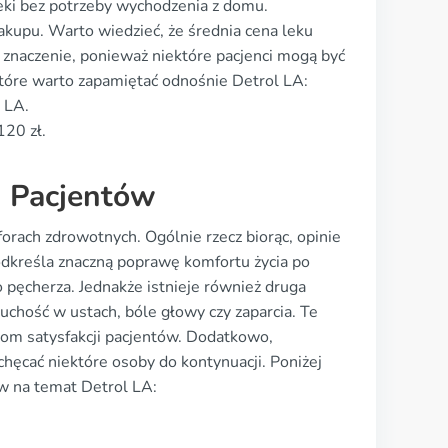
eki bez potrzeby wychodzenia z domu.
akupu. Warto wiedzieć, że średnia cena leku
znaczenie, ponieważ niektóre pacjenci mogą być
które warto zapamiętać odnośnie Detrol LA:
 LA.
120 zł.
h Pacjentów
forach zdrowotnych. Ogólnie rzecz biorąc, opinie
podkreśla znaczną poprawę komfortu życia po
 pęcherza. Jednakże istnieje również druga
suchość w ustach, bóle głowy czy zaparcia. Te
om satysfakcji pacjentów. Dodatkowo,
hęcać niektóre osoby do kontynuacji. Poniżej
ów na temat Detrol LA: