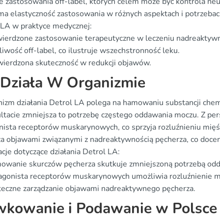
że zastosowania off-label, których celem może być kontrola ne
 ma elastyczność zastosowania w różnych aspektach i potrzebac
 LA w praktyce medycznej:
wierdzone zastosowanie terapeutyczne w leczeniu nadreaktyw
iwość off-label, co ilustruje wszechstronność leku.
ierdzona skuteczność w redukcji objawów.
 Działa W Organizmie
izm działania Detrol LA polega na hamowaniu substancji chem
ltacie zmniejsza to potrzebę częstego oddawania moczu. Z pers
nista receptorów muskarynowych, co sprzyja rozluźnieniu mięśn
za objawami związanymi z nadreaktywnością pęcherza, co docen
cje dotyczące działania Detrol LA:
owanie skurczów pęcherza skutkuje zmniejszoną potrzebą od
gonista receptorów muskarynowych umożliwia rozluźnienie m
teczne zarządzanie objawami nadreaktywnego pęcherza.
kowanie i Podawanie w Polsce