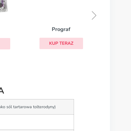
Betapace
KUP TERAZ
A
ako sól tartarowa tolterodyny)