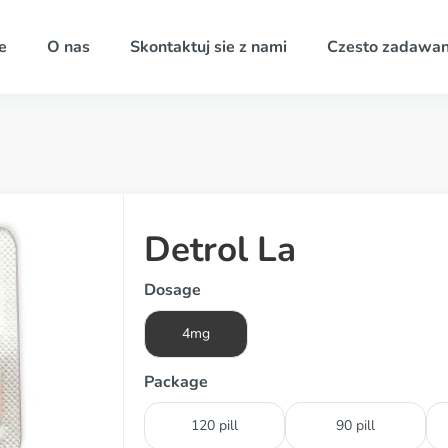
e
O nas
Skontaktuj sie z nami
Czesto zadawan
Detrol La
Dosage
4mg
Package
120 pill
90 pill