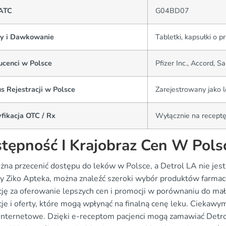
ATC
G04BD07
y i Dawkowanie
Tabletki, kapsułki o 
ucenci w Polsce
Pfizer Inc., Accord, S
s Rejestracji w Polsce
Zarejestrowany jako l
fikacja OTC / Rx
Wyłącznie na recept
tępność I Krajobraz Cen W Pols
żna przecenić dostępu do leków w Polsce, a Detrol LA nie jest
y Ziko Apteka, można znaleźć szeroki wybór produktów farmace
cję za oferowanie lepszych cen i promocji w porównaniu do ma
je i oferty, które mogą wpłynąć na finalną cenę leku. Ciekawym
 internetowe. Dzięki e-receptom pacjenci mogą zamawiać Detro