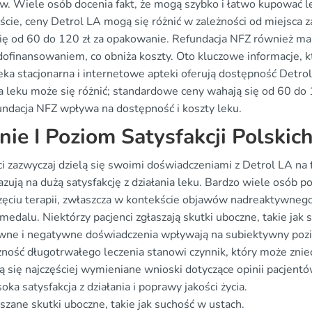
w. Wiele osób docenia fakt, że mogą szybko i łatwo kupować l
ście, ceny Detrol LA mogą się różnić w zależności od miejsca z
ię od 60 do 120 zł za opakowanie. Refundacja NFZ również ma 
 dofinansowaniem, co obniża koszty. Oto kluczowe informacje, 
ka stacjonarna i internetowe apteki oferują dostępność Detrol
 leku może się różnić; standardowe ceny wahają się od 60 do 
ndacja NFZ wpływa na dostępność i koszty leku.
nie I Poziom Satysfakcji Polskic
i zazwyczaj dzielą się swoimi doświadczeniami z Detrol LA na 
azują na dużą satysfakcję z działania leku. Bardzo wiele osób 
zęciu terapii, zwłaszcza w kontekście objawów nadreaktywnego
medalu. Niektórzy pacjenci zgłaszają skutki uboczne, takie jak 
wne i negatywne doświadczenia wpływają na subiektywny pozi
zność długotrwałego leczenia stanowi czynnik, który może zniec
ją się najczęściej wymieniane wnioski dotyczące opinii pacjent
ka satysfakcja z działania i poprawy jakości życia.
szane skutki uboczne, takie jak suchość w ustach.