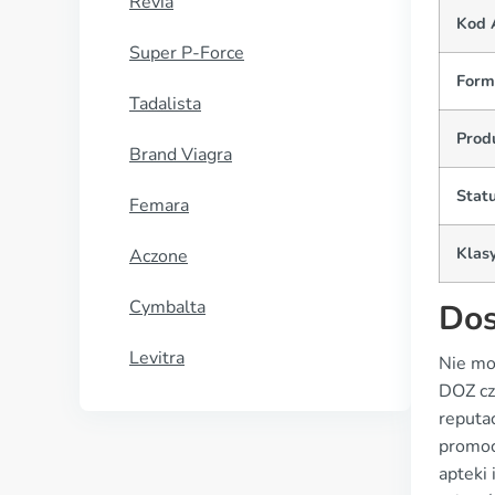
Revia
Kod 
Super P-Force
Form
Tadalista
Prod
Brand Viagra
Statu
Femara
Klasy
Aczone
Cymbalta
Dos
Levitra
Nie mo
DOZ cz
reputa
promoc
apteki