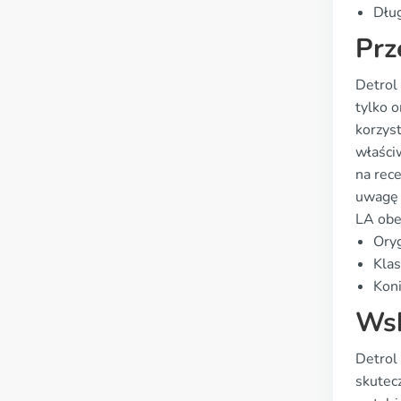
Dług
Prz
Detrol
tylko 
korzys
właści
na rece
uwagę 
LA obe
Oryg
Klas
Koni
Wsk
Detrol
skutecz