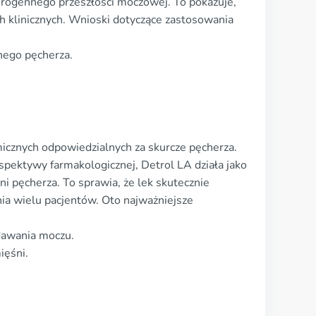
urogennego przeszłości moczowej. To pokazuje,
h klinicznych. Wnioski dotyczące zastosowania
nego pęcherza.
icznych odpowiedzialnych za skurcze pęcherza.
pektywy farmakologicznej, Detrol LA działa jako
i pęcherza. To sprawia, że lek skutecznie
ia wielu pacjentów. Oto najważniejsze
dawania moczu.
ięśni.