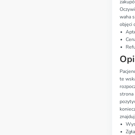
zakupó
Oczywi
waha s
objęci
Apte
Cena
Refu
Opi
Pacjenc
te wsk
rozpoc
strona 
pozyty
koniec
znajdu
Wyso
Zgła