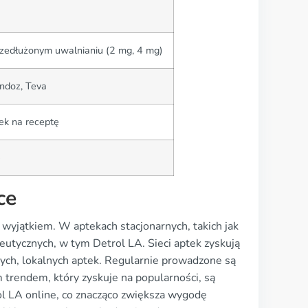
przedłużonym uwalnianiu (2 mg, 4 mg)
andoz, Teva
ek na receptę
ę
ce
 wyjątkiem. W aptekach stacjonarnych, takich jak
utycznych, w tym Detrol LA. Sieci aptek zyskują
łych, lokalnych aptek. Regularnie prowadzone są
 trendem, który zyskuje na popularności, są
l LA online, co znacząco zwiększa wygodę