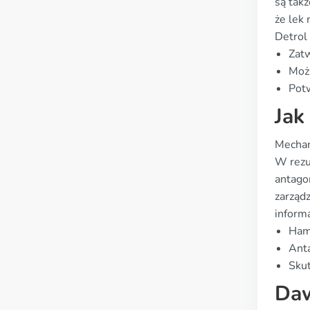
są tak
że lek
Detrol
Zat
Możl
Potw
Jak
Mechan
W rezu
antago
zarząd
informa
Ham
Anta
Sku
Daw