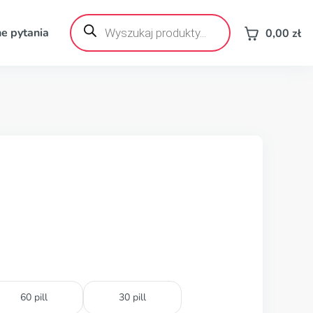
Wyszukiwarka
produktów
e pytania
0,00
zł
60 pill
30 pill