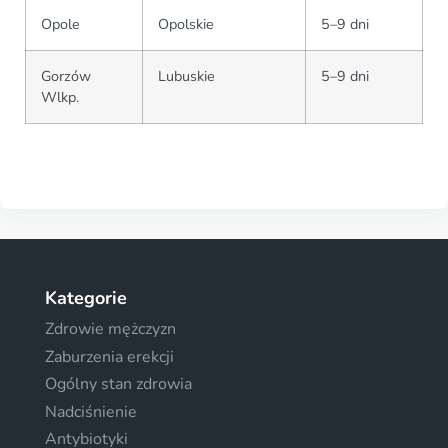
Opole
Opolskie
5–9 dni
Gorzów
Lubuskie
5–9 dni
Wlkp.
Kategorie
Zdrowie mężczyzn
Zaburzenia erekcji
Ogólny stan zdrowia
Nadciśnienie
Antybiotyki