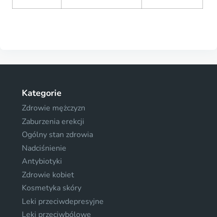
Kategorie
Zdrowie mężczyzn
Zaburzenia erekcji
Ogólny stan zdrowia
Nadciśnienie
Antybiotyki
Zdrowie kobiet
Kosmetyka skóry
Leki przeciwdepresyjne
Leki przeciwbólowe