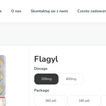
e
O nas
Skontaktuj sie z nami
Czesto zadawan
Flagyl
Dosage
200mg
400mg
Package
360 pill
180 pill