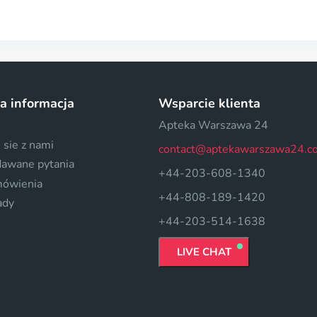
a informacja
Wsparcie klienta
Apteka Warszawa 24
 sie z nami
contact@aptekawarszawa24.c
dawane pytania
+44-203-608-1340
mówienia
+44-808-189-1420
ady
+44-203-514-1638
LIVE CHAT