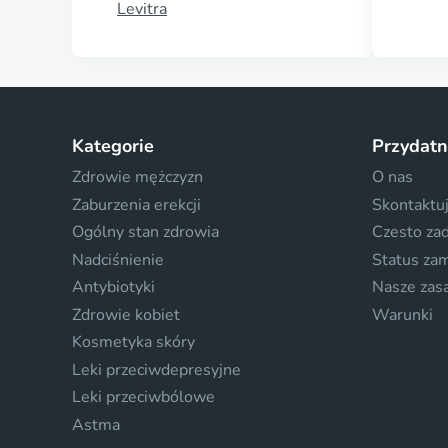
Levitra
Kategorie
Przydatn
Zdrowie mężczyzn
O nas
Zaburzenia erekcji
Skontaktuj
Ogólny stan zdrowia
Czesto za
Nadciśnienie
Status za
Antybiotyki
Nasze zas
Zdrowie kobiet
Warunki
Kosmetyka skóry
Leki przeciwdepresyjne
Leki przeciwbólowe
Astma