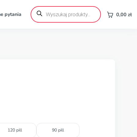
Wyszukiwarka
produktów
e pytania
0,00
zł
120 pill
90 pill