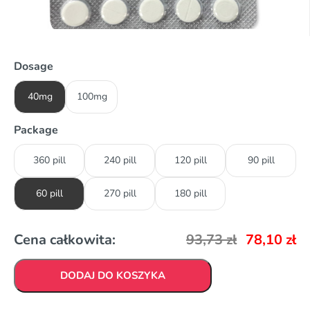
Dosage
40mg
100mg
Package
360 pill
240 pill
120 pill
90 pill
60 pill
270 pill
180 pill
Cena całkowita:
93,73
zł
78,10
zł
DODAJ DO KOSZYKA