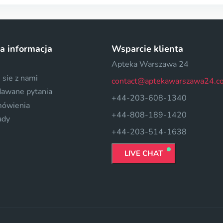
a informacja
Wsparcie klienta
Apteka Warszawa 24
 sie z nami
contact@aptekawarszawa24.c
dawane pytania
+44-203-608-1340
mówienia
+44-808-189-1420
ady
+44-203-514-1638
LIVE CHAT