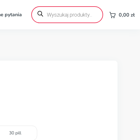
Wyszukiwarka
produktów
e pytania
0,00
zł
30 pill