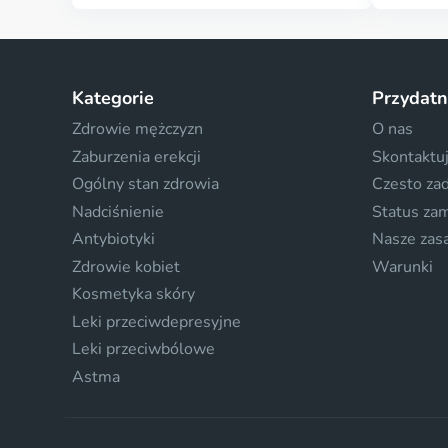
Kategorie
Przydatn
Zdrowie mężczyzn
O nas
Zaburzenia erekcji
Skontaktuj
Ogólny stan zdrowia
Czesto za
Nadciśnienie
Status za
Antybiotyki
Nasze zas
Zdrowie kobiet
Warunki
Kosmetyka skóry
Leki przeciwdepresyjne
Leki przeciwbólowe
Astma