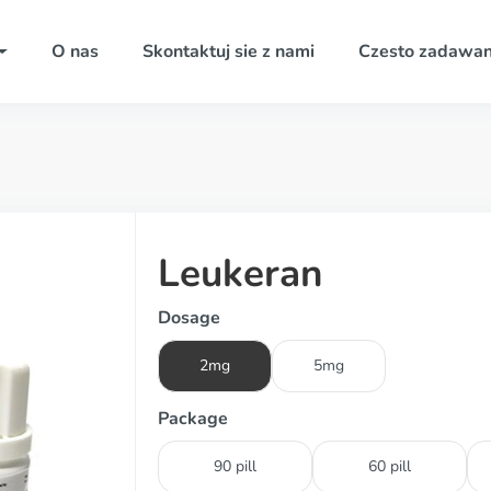
O nas
Skontaktuj sie z nami
Czesto zadawan
Leukeran
Dosage
2mg
5mg
Package
90 pill
60 pill