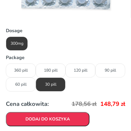
Dosage
300mg
Package
360 pill
180 pill
120 pill
90 pill
60 pill
30 pill
Cena całkowita:
178,56
zł
148,79
zł
DODAJ DO KOSZYKA