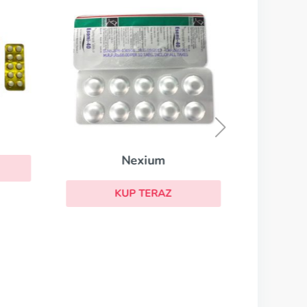
Dexilant
KUP TERAZ
m
AZ