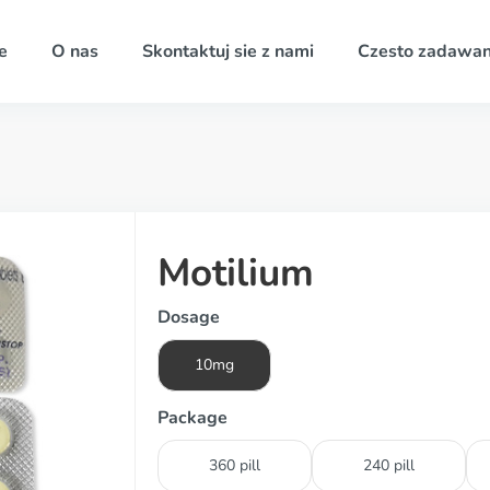
e
O nas
Skontaktuj sie z nami
Czesto zadawan
Motilium
Dosage
10mg
Package
360 pill
240 pill