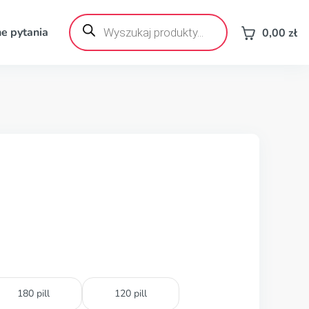
Wyszukiwarka
produktów
e pytania
0,00
zł
180 pill
120 pill