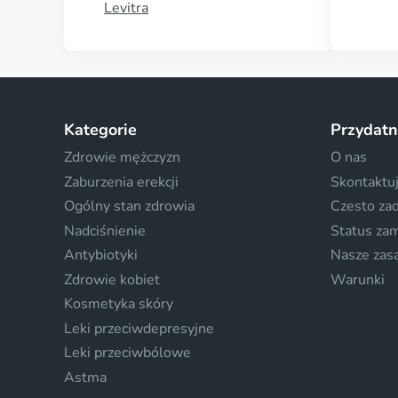
Levitra
Kategorie
Przydatn
Zdrowie mężczyzn
O nas
Zaburzenia erekcji
Skontaktuj
Ogólny stan zdrowia
Czesto za
Nadciśnienie
Status za
Antybiotyki
Nasze zas
Zdrowie kobiet
Warunki
Kosmetyka skóry
Leki przeciwdepresyjne
Leki przeciwbólowe
Astma