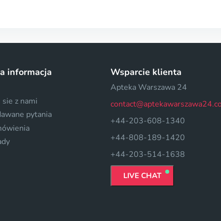
a informacja
Wsparcie klienta
Apteka Warszawa 24
 sie z nami
contact@aptekawarszawa24.c
dawane pytania
+44-203-608-1340
mówienia
+44-808-189-1420
ady
+44-203-514-1638
LIVE CHAT