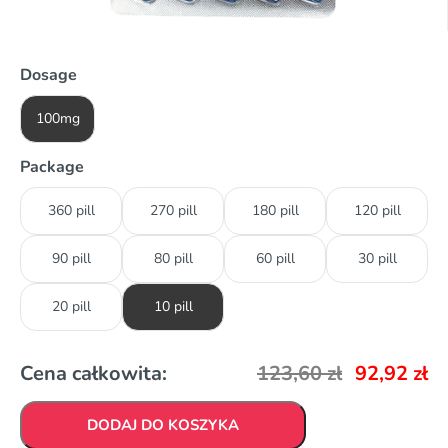
Dosage
100mg
Package
360 pill
270 pill
180 pill
120 pill
90 pill
80 pill
60 pill
30 pill
20 pill
10 pill
Cena całkowita:
123,60
zł
92,92
zł
DODAJ DO KOSZYKA