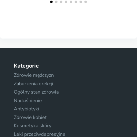
Kategorie
Zdrowie mężczyzn
Zaburzenia erekcji
Ogólny stan zdrowia
Nadciśnienie
Antybiotyki
Zdrowie kobiet
Kosmetyka skóry
Leki przeciwdepresyjne