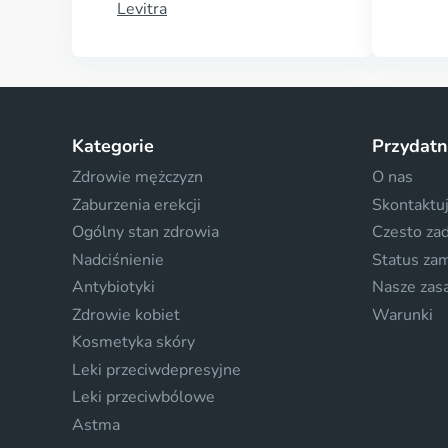
Levitra
Kategorie
Przydatn
Zdrowie mężczyzn
O nas
Zaburzenia erekcji
Skontaktuj
Ogólny stan zdrowia
Czesto za
Nadciśnienie
Status za
Antybiotyki
Nasze zas
Zdrowie kobiet
Warunki
Kosmetyka skóry
Leki przeciwdepresyjne
Leki przeciwbólowe
Astma