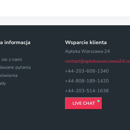
a informacja
Wsparcie klienta
Apteka Warszawa 24
 sie z nami
contact@aptekawarszawa24.c
dawane pytania
+44-203-608-1340
mówienia
+44-808-189-1420
ady
+44-203-514-1638
LIVE CHAT