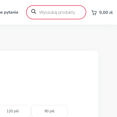
Wyszukiwarka
produktów
e pytania
0,00
zł
120 pill
90 pill