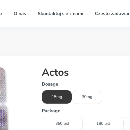
e
O nas
Skontaktuj sie z nami
Czesto zadawan
Actos
Dosage
15mg
30mg
Package
360 pill
180 pill