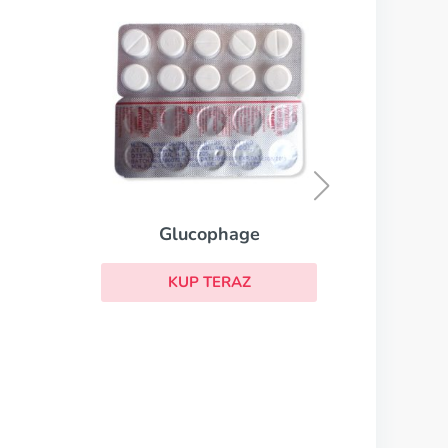
M
K
Glucophage
KUP TERAZ