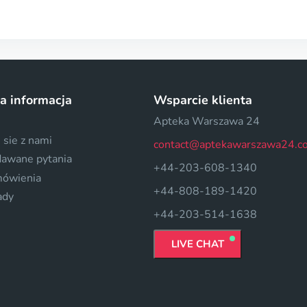
a informacja
Wsparcie klienta
Apteka Warszawa 24
 sie z nami
contact@aptekawarszawa24.c
dawane pytania
+44-203-608-1340
mówienia
+44-808-189-1420
ady
+44-203-514-1638
LIVE CHAT