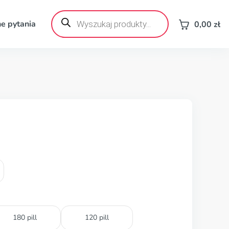
Wyszukiwarka
produktów
e pytania
0,00
zł
180 pill
120 pill