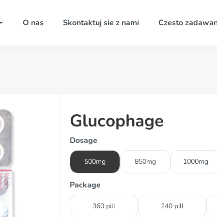
O nas
Skontaktuj sie z nami
Czesto zadawan
Glucophage
Dosage
500mg
850mg
1000mg
Package
360 pill
240 pill