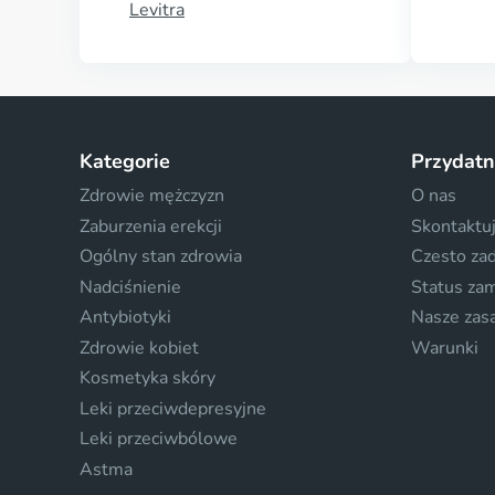
Levitra
Kategorie
Przydatn
Zdrowie mężczyzn
O nas
Zaburzenia erekcji
Skontaktuj
Ogólny stan zdrowia
Czesto za
Nadciśnienie
Status za
Antybiotyki
Nasze zas
Zdrowie kobiet
Warunki
Kosmetyka skóry
Leki przeciwdepresyjne
Leki przeciwbólowe
Astma