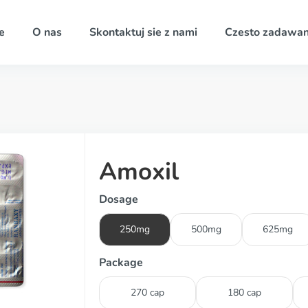
e
O nas
Skontaktuj sie z nami
Czesto zadawan
Amoxil
Dosage
250mg
500mg
625mg
Package
270 cap
180 cap