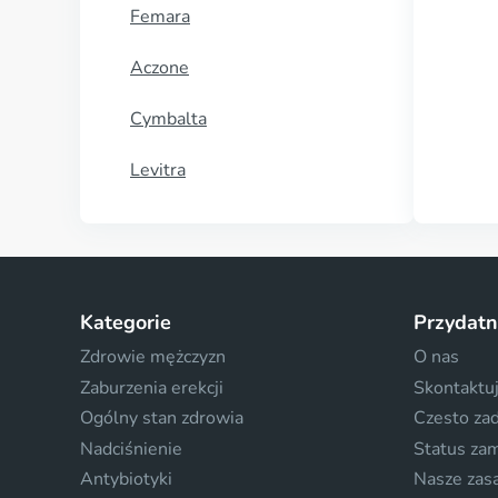
Femara
Aczone
Cymbalta
Levitra
Kategorie
Przydatn
Zdrowie mężczyzn
O nas
Zaburzenia erekcji
Skontaktuj
Ogólny stan zdrowia
Czesto za
Nadciśnienie
Status za
Antybiotyki
Nasze zas