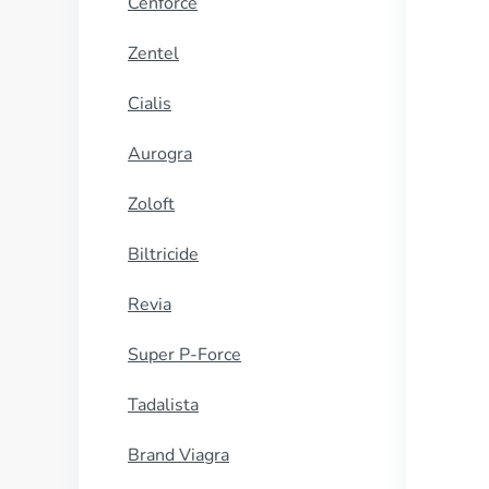
Cenforce
Zentel
Cialis
Aurogra
Zoloft
Biltricide
Revia
Super P-Force
Tadalista
Brand Viagra