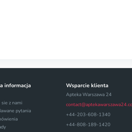
a informacja
Wsparcie klienta
Apteka Warszawa 24
 sie z nami
contact@aptekawarszawa24.c
dawane pytania
+44-203-608-1340
mówienia
+44-808-189-1420
ady