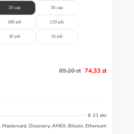
20 cap
30 cap
180 pill
120 pill
30 pill
10 pill
89,20
zł
74,33
zł
9-21 dni
, Mastercard, Discovery, AMEX, Bitcoin, Ethereum