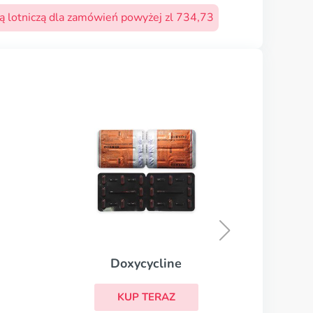
 lotniczą dla zamówień powyżej zl 734,73
A
Doxycycline
KUP TERAZ