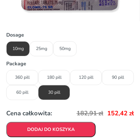
Dosage
10mg
25mg
50mg
Package
360 pill
180 pill
120 pill
90 pill
60 pill
30 pill
Cena całkowita:
182,91
zł
152,42
zł
DODAJ DO KOSZYKA