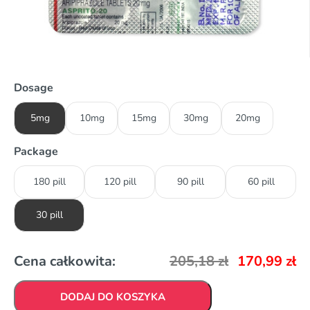
Dosage
5mg
10mg
15mg
30mg
20mg
Package
180 pill
120 pill
90 pill
60 pill
30 pill
Cena całkowita:
205,18
zł
170,99
zł
DODAJ DO KOSZYKA