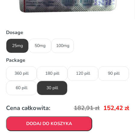
Dosage
25mg
50mg
100mg
Package
360 pill
180 pill
120 pill
90 pill
60 pill
30 pill
Cena całkowita:
182,91
zł
152,42
zł
DODAJ DO KOSZYKA