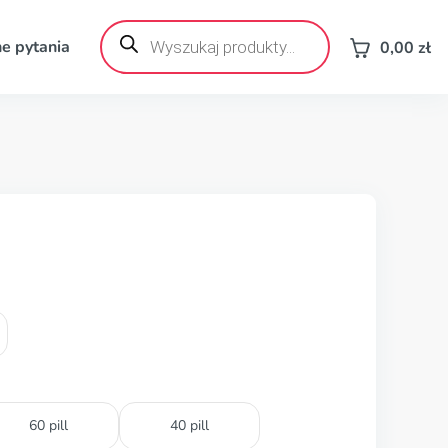
Wyszukiwarka
produktów
e pytania
0,00
zł
60 pill
40 pill