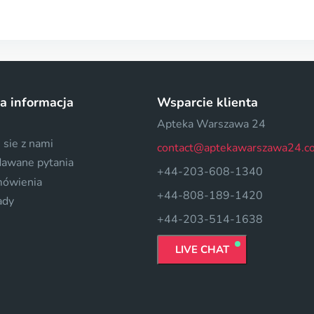
a informacja
Wsparcie klienta
Apteka Warszawa 24
 sie z nami
contact@aptekawarszawa24.c
dawane pytania
+44-203-608-1340
mówienia
+44-808-189-1420
ady
+44-203-514-1638
LIVE CHAT