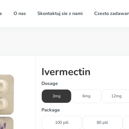
e
O nas
Skontaktuj sie z nami
Czesto zadawan
Ivermectin
Dosage
3mg
6mg
12mg
Package
100 pill
80 pill