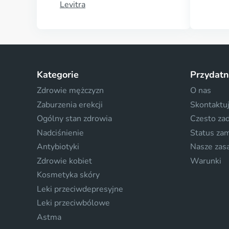
Levitra
Kategorie
Przydatn
Zdrowie mężczyzn
O nas
Zaburzenia erekcji
Skontaktuj
Ogólny stan zdrowia
Czesto za
Nadciśnienie
Status za
Antybiotyki
Nasze zas
Zdrowie kobiet
Warunki
Kosmetyka skóry
Leki przeciwdepresyjne
Leki przeciwbólowe
Astma