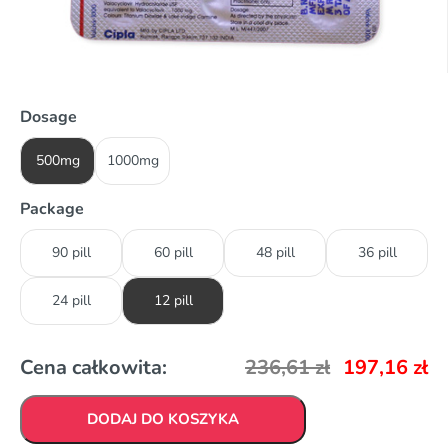
Dosage
500mg
1000mg
Package
90 pill
60 pill
48 pill
36 pill
24 pill
12 pill
Cena całkowita:
236,61
zł
197,16
zł
DODAJ DO KOSZYKA