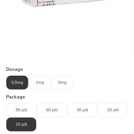
Dosage
0,5mg
1mg
5mg
Package
90 pill
60 pill
30 pill
20 pill
10 pill