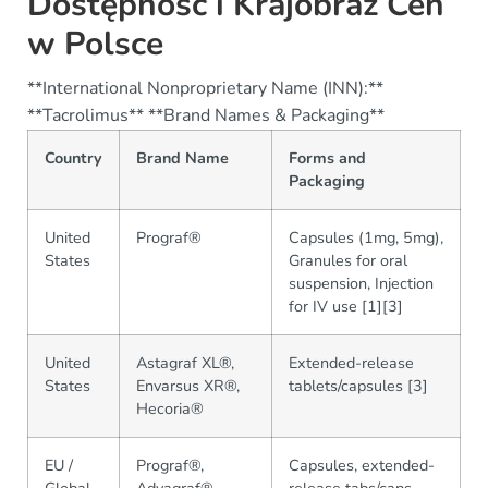
Dostępność i Krajobraz Cen
w Polsce
**International Nonproprietary Name (INN):**
**Tacrolimus** **Brand Names & Packaging**
Country
Brand Name
Forms and
Packaging
United
Prograf®
Capsules (1mg, 5mg),
States
Granules for oral
suspension, Injection
for IV use [1][3]
United
Astagraf XL®,
Extended-release
States
Envarsus XR®,
tablets/capsules [3]
Hecoria®
EU /
Prograf®,
Capsules, extended-