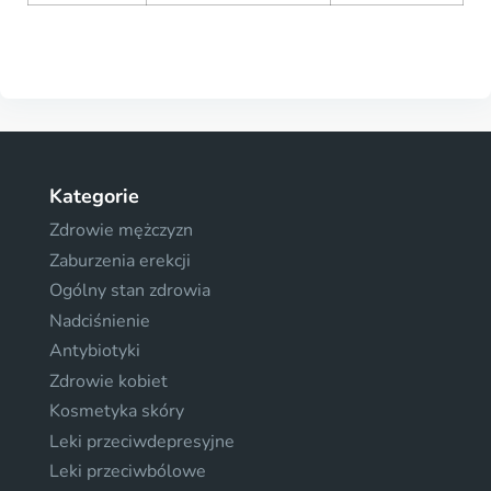
Kategorie
Zdrowie mężczyzn
Zaburzenia erekcji
Ogólny stan zdrowia
Nadciśnienie
Antybiotyki
Zdrowie kobiet
Kosmetyka skóry
Leki przeciwdepresyjne
Leki przeciwbólowe