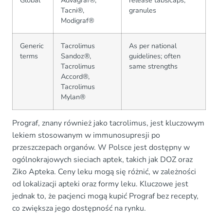
Global
Advagraf®,
release tabs/caps,
Tacni®,
granules
Modigraf®
Generic
Tacrolimus
As per national
terms
Sandoz®,
guidelines; often
Tacrolimus
same strengths
Accord®,
Tacrolimus
Mylan®
Prograf, znany również jako tacrolimus, jest kluczowym
lekiem stosowanym w immunosupresji po
przeszczepach organów. W Polsce jest dostępny w
ogólnokrajowych sieciach aptek, takich jak DOZ oraz
Ziko Apteka. Ceny leku mogą się różnić, w zależności
od lokalizacji apteki oraz formy leku. Kluczowe jest
jednak to, że pacjenci mogą kupić Prograf bez recepty,
co zwiększa jego dostępność na rynku.